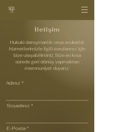
İletişim
Hukuki danışmanlık veya avukatlık
hizmetlerimizle ilgili sorularınız için
bize ulaşabilirsiniz. Size en kısa
sürede geri dönüş yapmaktan
memnuniyet duyarız.
Adınız
Soyadınız
E-Posta