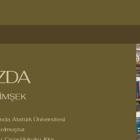
ZDA
İMŞEK
nda Atatürk Üniversitesi
olmuştur.
u, Ceza Hukuku, Kira