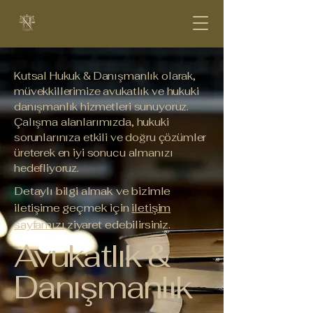
Kutsal Hukuk & Danışmanlık olarak,
müvekkillerimize avukatlık ve hukuki
danışmanlık hizmetleri sunuyoruz.
Çalışma alanlarımızda, hukuki
sorunlarınıza etkili ve doğru çözümler
üreterek en iyi sonucu almanızı
hedefliyoruz.
​Detaylı bilgi almak ve bizimle
iletişime geçmek için
iletişim
sayfamızı
ziyaret edebilirsiniz.
Avukatlık &
Danışmanlık